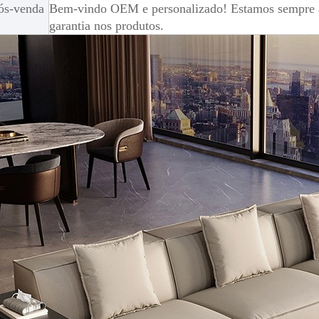
ós-venda
Bem-vindo OEM e personalizado! Estamos sempre aq
garantia nos produtos.