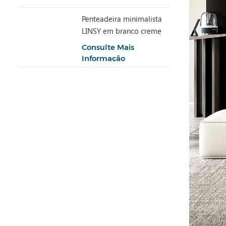
Penteadeira minimalista
LINSY em branco creme
com armário UD6C-A
Consulte Mais
Informação