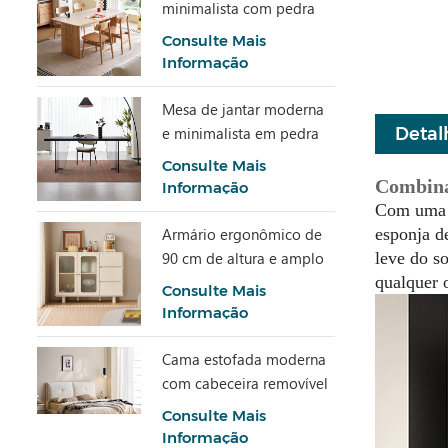
minimalista com pedra
sinterizada LH586R4-C
Consulte Mais
Informação
Mesa de jantar moderna
Detal
e minimalista em pedra
cinza com detalhes em
Consulte Mais
acrílico transparente
Combina
Informação
RI2R-B
Com uma a
esponja de
Armário ergonômico de
leve do so
90 cm de altura e amplo
qualquer o
espaço de
Consulte Mais
armazenamento TN1T-A
Informação
Cama estofada moderna
com cabeceira removível
BC663-A
Consulte Mais
Informação