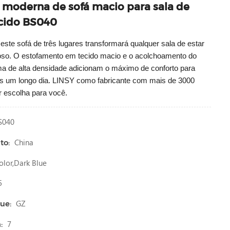
moderna de sofá macio para sala de
ecido BS040
 este sofá de três lugares transformará qualquer sala de estar
so. O estofamento em tecido macio e o acolchoamento do
 de alta densidade adicionam o máximo de conforto para
ós um longo dia. LINSY como fabricante com mais de 3000
 escolha para você.
S040
China
to:
lor,dark Blue
5
GZ
ue:
7
: