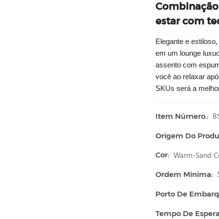
Combinação 
estar com t
Elegante e estiloso,
em um lounge luxuo
assento com espuma
você ao relaxar ap
SKUs será a melhor
B
Item Número.:
Origem Do Produ
Warm-Sand Co
Cor:
Ordem Minima:
Porto De Embarq
Tempo De Espera