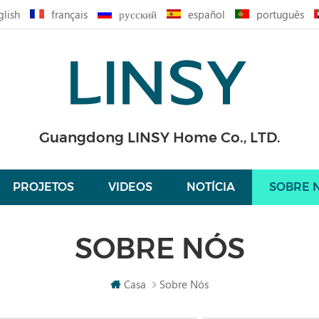
glish
français
русский
español
português
Guangdong LINSY Home Co., LTD.
PROJETOS
VIDEOS
NOTÍCIA
SOBRE 
SOBRE NÓS
Casa
Sobre Nós