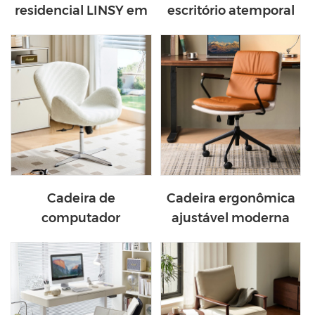
residencial LINSY em
escritório atemporal
couro premium com
em estilo vintage
estrutura em madeira
LINSY com gaveta
maciça BY132-A
BG096-D
Cadeira de
Cadeira ergonômica
computador
ajustável moderna
moderna, ergonômica
LINSY BY130-A
e confortável, em
tecido branco, modelo
LS462W3-A