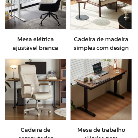
Mesa elétrica
Cadeira de madeira
ajustável branca
simples com design
moderna LINSY
moderno RQ3K-A
BG076-A
Cadeira de
Mesa de trabalho