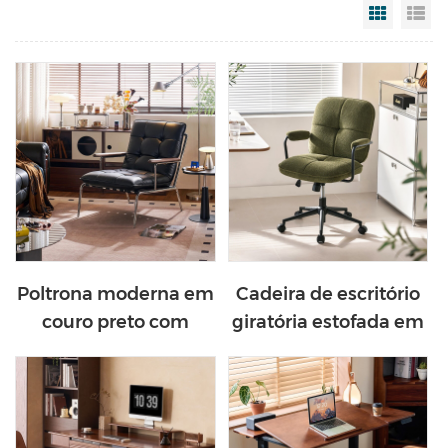
Grid Vi
Li
Poltrona moderna em
Cadeira de escritório
couro preto com
giratória estofada em
apoios de braço em
tecido, estilo moderno
madeira maciça
de meados do século
DY239-A
XX, modelo BY138-B