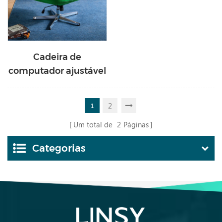
Cadeira de
computador ajustável
em tecido verde
moderno BY123-A
2
1
Um total de
2
Páginas
Categorias