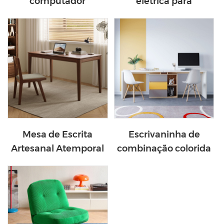
computador
elétrica para
moderna, ergonômica
computador com
e confortável em
altura ajustável de 1,4
couro BY123-A
m LINSY LH299V1-A
Mesa de Escrita
Escrivaninha de
Artesanal Atemporal
combinação colorida
em Estilo Vintage
de design moderno
LINSY para Espaços
com armazenamento
de Trabalho Modernos
DJ1V-C
AS2V-A