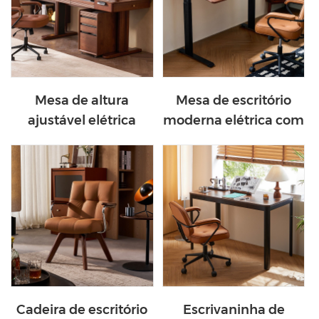
Mesa de altura
Mesa de escritório
ajustável elétrica
moderna elétrica com
ergonômica
altura ajustável em
inteligente em
nogueira, modelo
madeira maciça
BG099-D
BG092-A1
Cadeira de escritório
Escrivaninha de