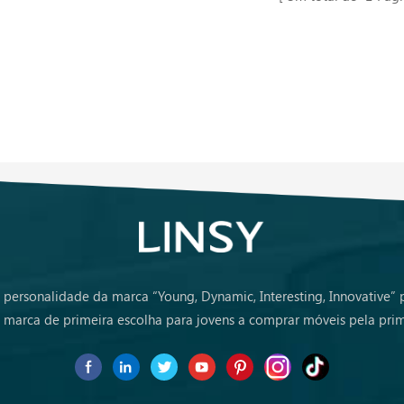
 personalidade da marca “Young, Dynamic, Interesting, Innovative”
marca de primeira escolha para jovens a comprar móveis pela prim