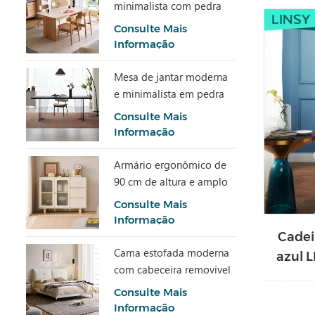
p
minimalista com pedra
sinterizada LH586R4-C
Consulte Mais
Informação
Mesa de jantar moderna
e minimalista em pedra
cinza com detalhes em
Consulte Mais
acrílico transparente
Informação
RI2R-B
Armário ergonômico de
90 cm de altura e amplo
espaço de
Consulte Mais
armazenamento TN1T-A
Informação
Cadei
Cama estofada moderna
azul L
com cabeceira removível
BC663-A
Consulte Mais
Informação