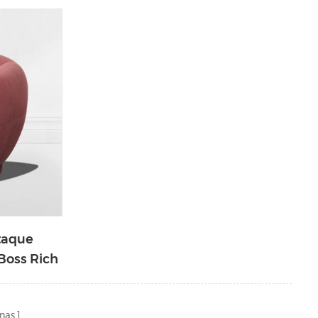
Preguiçoso Cadeira S054
taque
Boss Rich
99B
nas