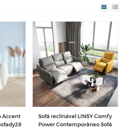
Grid View
List V
o Accent
Sofá reclinável LINSY Comfy
Sofady28
Power Contemporâneo Sofá