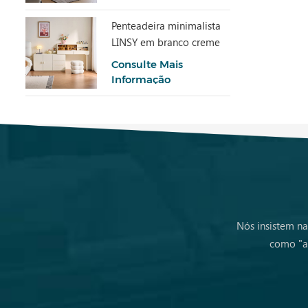
Penteadeira minimalista
LINSY em branco creme
com armário UD6C-A
Consulte Mais
Informação
Nós insistem na
como "a 