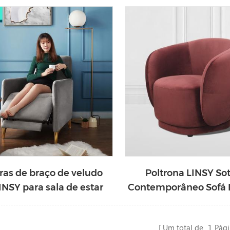
oltrona preguiçosa
ras de braço de veludo
Poltrona LINSY So
INSY para sala de estar
Contemporâneo Sofá 
DY26
Red Barril LS21
Um total de
1
Pági