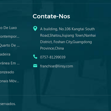
Contate-Nos
do De Luxo
A building, No.106 Kangtai South
Road,Shatou,Jiujiang Town,Nanhai
Cadeira Sofá Preguiçosa Contemporânea
District, Foshan City,Guangdong
Cômodas Espelhadas De Quarto De Madeira
Province,China
adeira
0757-81299039
Mesa De Jantar Contemporânea Em Mármore
franchise@linsy.com
ronzeado
Conjunto De Sofás Tradicionais Móveis De Couro
eservados.