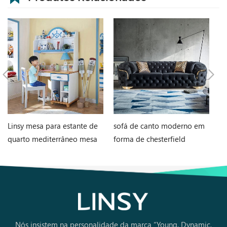
Linsy mesa para estante de
sofá de canto moderno em
Ca
quarto mediterrâneo mesa
forma de chesterfield
es
integrada para computador
o
residencial menino menina
estudante DF1V-B
Nós insistem na personalidade da marca “Young, Dynamic,