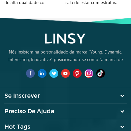
de alta qualidade cor
sala de estar com estrutura
es
laranja G060-A
de madeira G076-A
br
Nós insistem na personalidade da marca “Young, Dynamic,
Interesting, Innovative” posicionando-se como "a marca de
primeira escolha para jovens a comprar móveis pela primeira
vez.
Se Inscrever
Preciso De Ajuda
Hot Tags