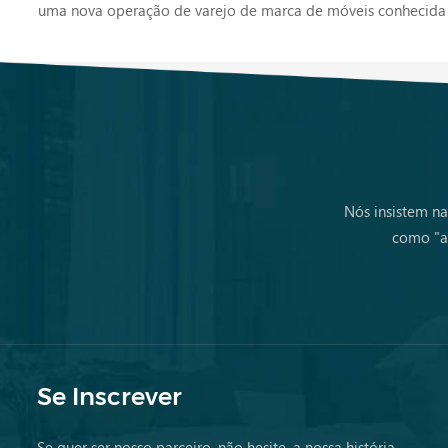
uma nova operação de varejo de marca de móveis conhecida 
Nós insistem na
como "a 
Se Inscrever
Se quer ser nosso parceiro, não hesite, a nossa história