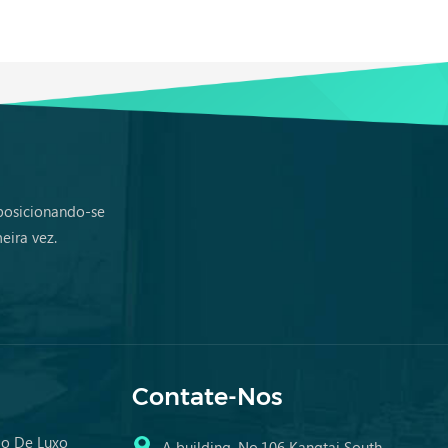
 posicionando-se
eira vez.
Contate-Nos
do De Luxo
A building, No.106 Kangtai South